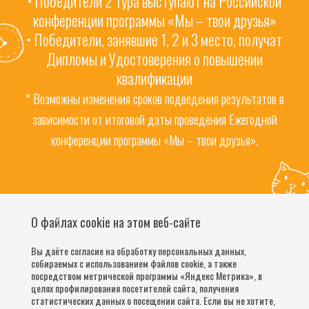
• Победители 2 тура выступают на Российской
конференции программы «Мы – твои друзья»
• Победители, занявшие 1, 2 и 3 место, получат
Дипломы и Удостоверения о повышении
квалификации
* Возможны изменения сроков подведения результатов в
зависимости от итоговой даты проведения Ежегодной
конференции программы «Мы – твои друзья».
О файлах cookie на этом веб-сайте
Часто задаваемые вопросы
Обратная связь
Вы даёте согласие на обработку персональных данных,
Конфиденциальность
собираемых с использованием файлов cookie, а также
посредством метрической программы «Яндекс Метрика», в
Реестр контрагентов
целях профилирования посетителей сайта, получения
статистических данных о посещении сайта. Если вы не хотите,
Линия заботы: