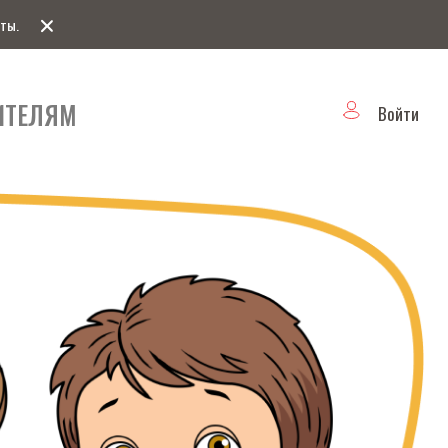
оты.
ителям
Войти