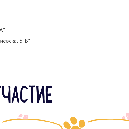
А"
иевска, 5"В"
УЧАСТИЕ